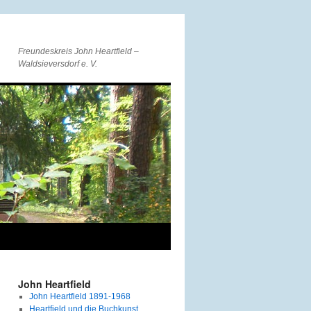
Freundeskreis John Heartfield –
Waldsieversdorf e. V.
John Heartfield
John Heartfield 1891-1968
Heartfield und die Buchkunst