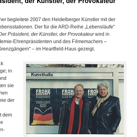
sident, der Künstler, der Provokateur
r begleitete 2007 den Heidelberger Künstler mit der
bensstationen. Der für die ARD-Reihe „Lebensläufe“
Der Präsident, der Künstler, der Provokateur
wird in
demie-Ehrenpräsidenten und des Filmemachers –
Grenzgängern“ – im Heartfield-Haus gezeigt.
ck
ge; in
und
ten sie
chen
mie der
t dem
ie
hn-