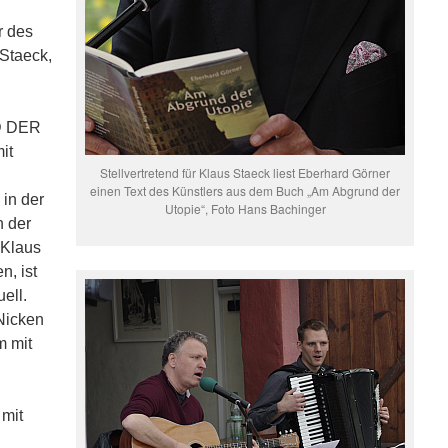
r des
Staeck,
D DER
it
Stellvertretend für Klaus Staeck liest Eberhard Görner
einen Text des Künstlers aus dem Buch „Am Abgrund der
 in der
Utopie“, Foto Hans Bachinger
n der
 Klaus
n, ist
ell.
Nicken
m mit
mit