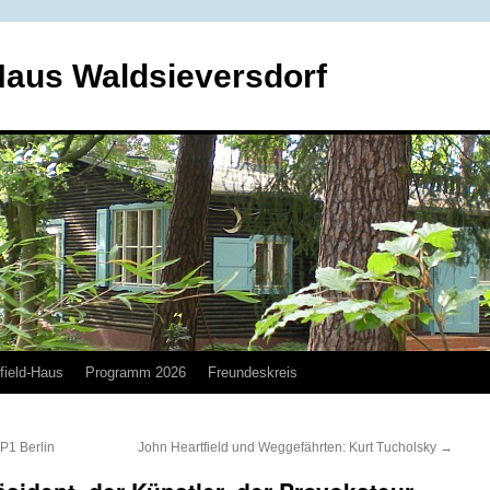
Haus Waldsieversdorf
field-Haus
Programm 2026
Freundeskreis
1 Berlin
John Heartfield und Weggefährten: Kurt Tucholsky
→