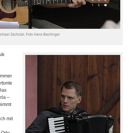
ichael Zachcial, Foto Hans Bachinger
ik
immer
rtonte
Das
rla –
nimmt
ch mit
 „Ode