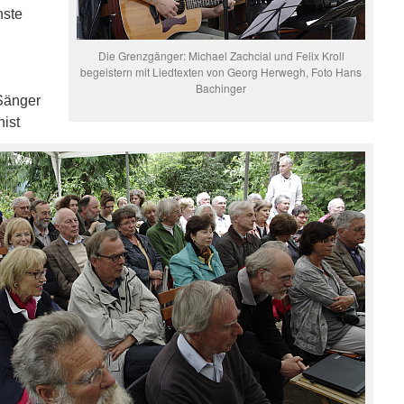
nste
Die Grenzgänger: Michael Zachcial und Felix Kroll
begeistern mit Liedtexten von Georg Herwegh, Foto Hans
Bachinger
 Sänger
ist