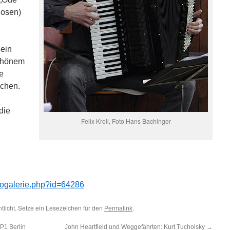
Rosen)
 ein
schönem
e
ächen.
die
Felix Kroll, Foto Hans Bachinger
otogalerie.php?id=64286
ntlicht. Setze ein Lesezeichen für den
.
Permalink
1 Berlin
John Heartfield und Weggefährten: Kurt Tucholsky
→