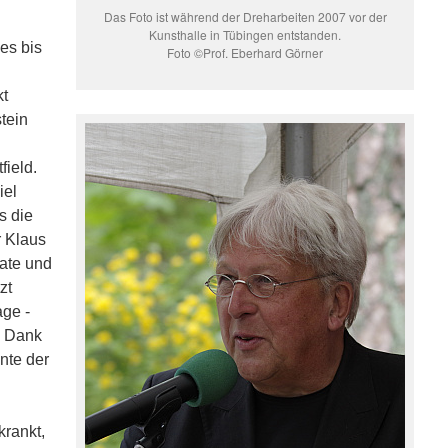
Das Foto ist während der Dreharbeiten 2007 vor der
Kunsthalle in Tübingen entstanden.
es bis
Foto ©Prof. Eberhard Görner
kt
tein
field.
iel
s die
r Klaus
kate und
zt
age -
– Dank
nte der
krankt,