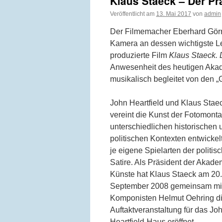
Klaus Staeck – Der Prä
Veröffentlicht am
13. Mai 2017
von
admin
Der Filmemacher Eberhard Görne
Kamera an dessen wichtigste Le
produzierte Film
Klaus Staeck. 
Anwesenheit des heutigen Aka
musikalisch begleitet von den „
John Heartfield und Klaus Stae
vereint die Kunst der Fotomonta
unterschiedlichen historischen 
politischen Kontexten entwickel
je eigene Spielarten der politis
Satire. Als Präsident der Akade
Künste hat Klaus Staeck am 20.
September 2008 gemeinsam mi
Komponisten Helmut Oehring d
Auftaktveranstaltung für das Jo
Heartfield-Haus eröffnet.